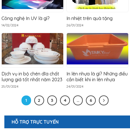
Công nghệ In UV là gì?
In nhiệt trên quà tặng
14/02/2024
26/01/2024
Dịch vụ in bộ chén dĩa chất
In lên nhựa là gì? Những điều
lượng giá tốt nhất năm 2023
cần biết khi in lên nhựa
25/01/2024
24/01/2024
1
2
3
4
…
6
HỖ TRỢ TRỰC TUYẾN