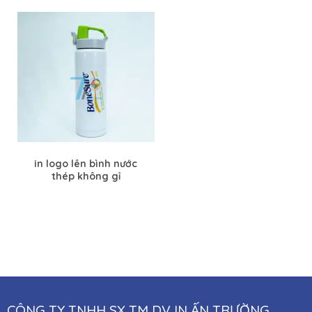
in logo lên bình nước
thép không gỉ
CÔNG TY TNHH SX TM DV IN ẤN TRƯỜNG