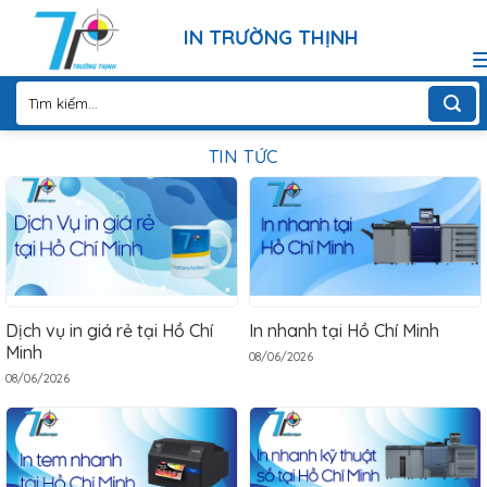
Skip
IN TRƯỜNG THỊNH
to
content
Tìm
kiếm:
TIN TỨC
Dịch vụ in giá rẻ tại Hồ Chí
In nhanh tại Hồ Chí Minh
Minh
08/06/2026
08/06/2026